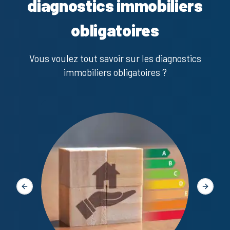
diagnostics immobiliers
obligatoires
Vous voulez tout savoir sur les diagnostics
immobiliers obligatoires ?
Diagno
Slide précédente
Slide s