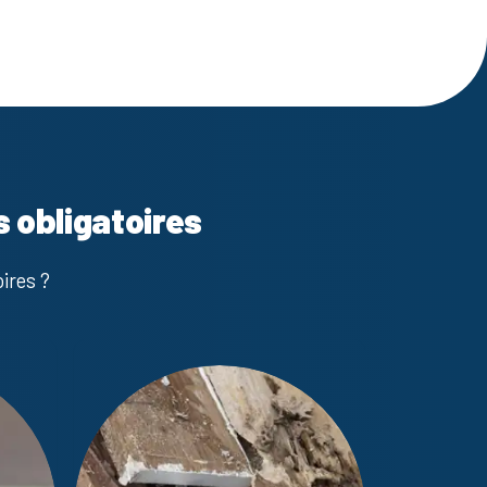
s obligatoires
ires ?
Mesurage L