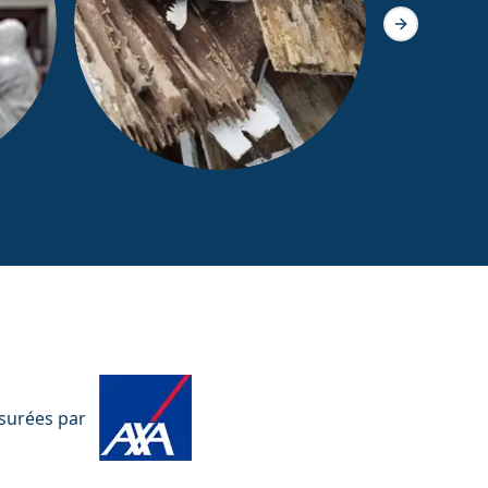
Slide suivant
Diagnostic Termites / État
parasitaire
ssurées par